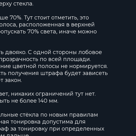
рху стекла.
е 70%. Тут стоит отметить, это
полоса, расположенная в верхней
ропускать 70% света, иначе можно
ть двояко. С одной стороны лобовое
розрачность по всей площади.
ание цветной полосы не нормируется.
сть получения штрафа будет зависеть
т закон.
т, никаких ограничений тут нет.
ть не более 140 мм.
стальные стёкла по новым правилам
лная тонировка допустима для
траф за тонировку при определенных
ем дальше.