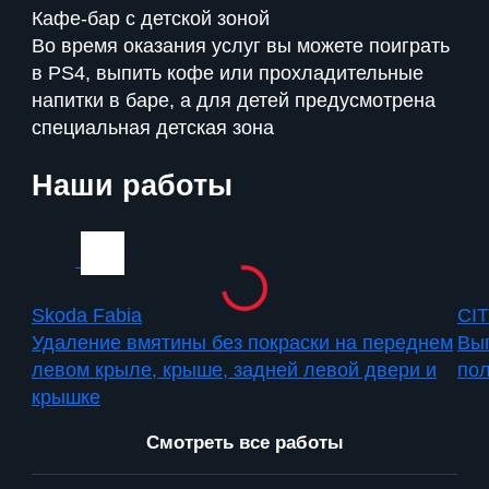
Кафе-бар с детской зоной
Во время оказания услуг вы можете поиграть
в PS4, выпить кофе или прохладительные
напитки в баре, а для детей предусмотрена
специальная детская зона
Наши работы
Skoda Fabia
CI
Удаление вмятины без покраски на переднем
Вып
левом крыле, крыше, задней левой двери и
пол
крышке
Смотреть все работы