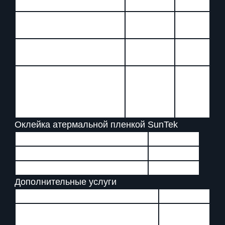
ATR
от 4000
от 5000
Малый класс:
руб
руб
Средние кроссоверы и
от 5000
от 6000
седаны бизнес класса:
руб
руб
Полноразмерные
внедорожники и седаны
от 6000
от 7000
представительского
руб
руб
класса:
Оклейка атермальной пленкой SunTek
Услуга
Стоимость
Оклейка двух передних стекол
от 5000 руб
Оклейка лобового стекла
от 7000 руб
Дополнительные услуги
Услуга
Стоимость
Тонирование двух передних
от 2000 руб
опускных стекол