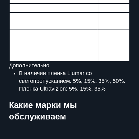
Тонирование лобового стекла
от 3500 руб
Растонирование боковых стекол
от 500 руб
(за 1 шт.)
Растонирование лобового или
заднего стекла (растонирование
от 2000 руб
заднего стекла без гарантии на
нити обогрева)
Дополнительно
В наличии пленка Llumar со
светопропусканием: 5%, 15%, 35%, 50%.
Пленка Ultravizion: 5%, 15%, 35%
Какие марки мы
обслуживаем