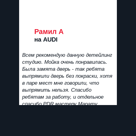
25 апреля 2021
02
Рамил А
на AUDI
н
Всем рекомендую данную детейлинг
Отлич
студию. Мойка очень понравилась.
удали
Была замята дверь - так ребята
мастер
выпрямили дверь без покраски, хотя
спасиб
в паре мест мне говорили, что
выпрямить нельзя. Спасибо
ребятам за работу, и отдельное
спасибо PDR мастеру Марату,
мастер своего дела.
Смотреть все отзывы