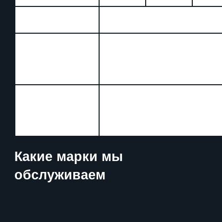
Шумоизоляция
от 5000
автомобиля
Покрытие
защитной
от 3000
прозрачной
плёнкой
Оклейка
автомобиля
от 3000
автовинилом
(изменение цвета)
Какие марки мы
обслуживаем