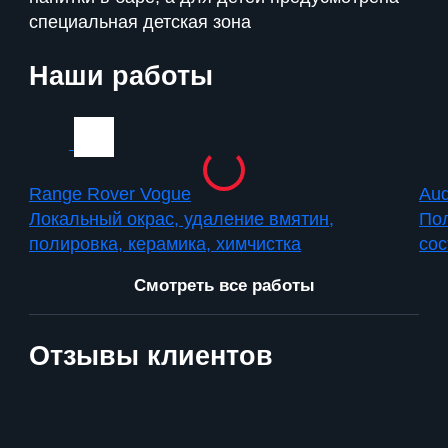
специальная детская зона
Наши работы
Range Rover Vogue
Aud
Локальный окрас, удаление вмятин,
Пол
полировка, керамика, химчистка
сос
Смотреть все работы
Отзывы клиентов